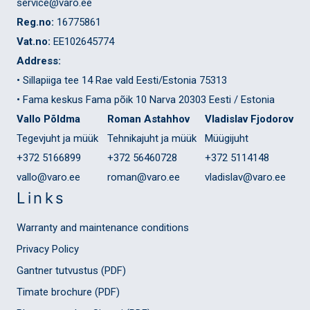
service@varo.ee
Reg.no:
16775861
Vat.no:
EE102645774
Address:
• Sillapiiga tee 14 Rae vald Eesti/Estonia 75313
• Fama keskus Fama põik 10 Narva 20303 Eesti / Estonia
Vallo Põldma
Roman Astahhov
Vladislav Fjodorov
Tegevjuht ja müük
Tehnikajuht ja müük
Müügijuht
+372 5166899
+372 56460728
+372 5114148
vallo@varo.ee
roman@varo.ee
vladislav@varo.ee
Links
Warranty and maintenance conditions
Privacy Policy
Gantner tutvustus (PDF)
Timate brochure (PDF)